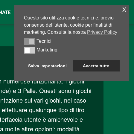
x
MATE
SCARICA
STORIA
Questo sito utilizza cookie tecnici e, previo
consenso dell'utente, cookie per finalità di
marketing. Consulta la nostra
Privacy Policy
Tecnici
Tecnici
Marketing
Marketing
Salva impostazioni
Accetta tutto
on numerose funzionalità. I giochi
nde) e 3 Palle. Questi sono i giochi
entazione sui vari giochi, nel caso
 effettuare qualunque tipo di tiro
nterfaccia utente è amichevole e
 molte altre opzioni: modalità